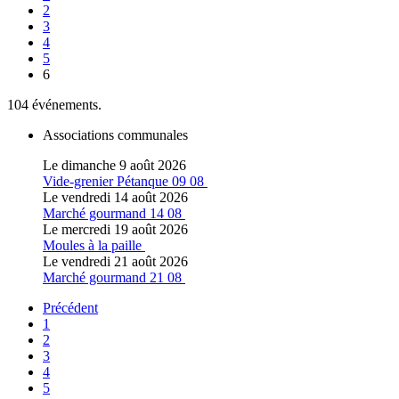
2
3
4
5
6
104 événements.
Associations communales
Le dimanche 9 août 2026
Vide-grenier Pétanque 09 08
Le vendredi 14 août 2026
Marché gourmand 14 08
Le mercredi 19 août 2026
Moules à la paille
Le vendredi 21 août 2026
Marché gourmand 21 08
Précédent
1
2
3
4
5