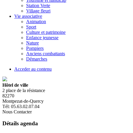
Tourisme et handicap
Station Verte
Village fleuri
Vie associative
Animation
Sport
Culture et patrimoine
Enfance jeunesse
Nature
Pompiers
Anciens combattants
Démarches
Acceder au contenu
Hôtel de ville
2 place de la résistance
82270
Montpezat-de-Quercy
Tél: 05.63.02.07.04
Nous Contacter
Détails agenda