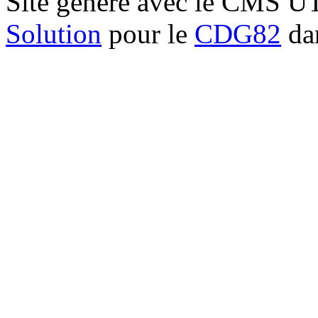
Site généré avec le CMS 
Solution
pour le
CDG82
dan