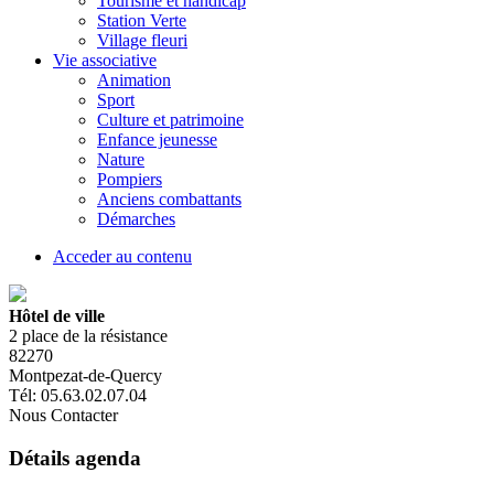
Tourisme et handicap
Station Verte
Village fleuri
Vie associative
Animation
Sport
Culture et patrimoine
Enfance jeunesse
Nature
Pompiers
Anciens combattants
Démarches
Acceder au contenu
Hôtel de ville
2 place de la résistance
82270
Montpezat-de-Quercy
Tél: 05.63.02.07.04
Nous Contacter
Détails agenda