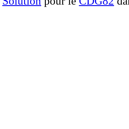
Solution
pour le
CDG82
dan