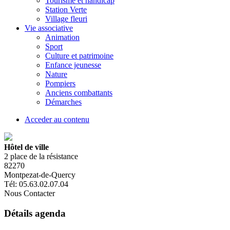
Tourisme et handicap
Station Verte
Village fleuri
Vie associative
Animation
Sport
Culture et patrimoine
Enfance jeunesse
Nature
Pompiers
Anciens combattants
Démarches
Acceder au contenu
Hôtel de ville
2 place de la résistance
82270
Montpezat-de-Quercy
Tél: 05.63.02.07.04
Nous Contacter
Détails agenda