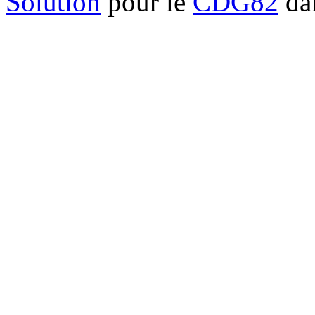
Solution
pour le
CDG82
dan