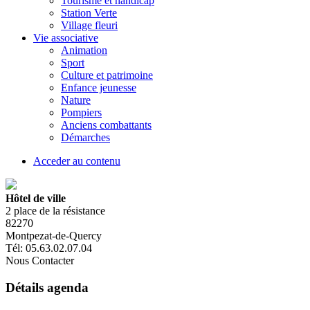
Tourisme et handicap
Station Verte
Village fleuri
Vie associative
Animation
Sport
Culture et patrimoine
Enfance jeunesse
Nature
Pompiers
Anciens combattants
Démarches
Acceder au contenu
Hôtel de ville
2 place de la résistance
82270
Montpezat-de-Quercy
Tél: 05.63.02.07.04
Nous Contacter
Détails agenda