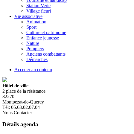
Tourisme et handicap
Station Verte
Village fleuri
Vie associative
Animation
Sport
Culture et patrimoine
Enfance jeunesse
Nature
Pompiers
Anciens combattants
Démarches
Acceder au contenu
Hôtel de ville
2 place de la résistance
82270
Montpezat-de-Quercy
Tél: 05.63.02.07.04
Nous Contacter
Détails agenda