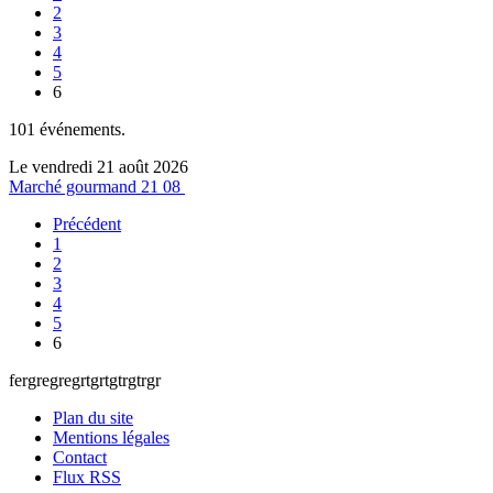
2
3
4
5
6
101 événements.
Le vendredi 21 août 2026
Marché gourmand 21 08
Précédent
1
2
3
4
5
6
fergregregrtgrtgtrgtrgr
Plan du site
Mentions légales
Contact
Flux RSS