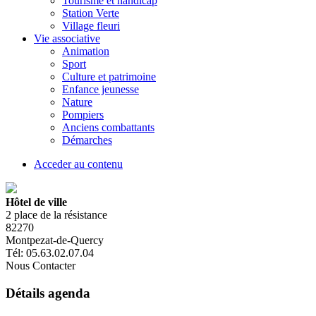
Tourisme et handicap
Station Verte
Village fleuri
Vie associative
Animation
Sport
Culture et patrimoine
Enfance jeunesse
Nature
Pompiers
Anciens combattants
Démarches
Acceder au contenu
Hôtel de ville
2 place de la résistance
82270
Montpezat-de-Quercy
Tél: 05.63.02.07.04
Nous Contacter
Détails agenda