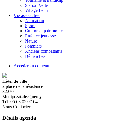
Tourisme et handicap
Station Verte
Village fleuri
Vie associative
Animation
Sport
Culture et patrimoine
Enfance jeunesse
Nature
Pompiers
Anciens combattants
Démarches
Acceder au contenu
Hôtel de ville
2 place de la résistance
82270
Montpezat-de-Quercy
Tél: 05.63.02.07.04
Nous Contacter
Détails agenda