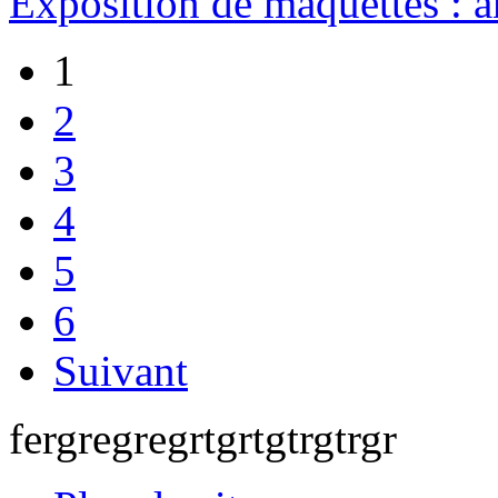
Exposition de maquettes : 
1
2
3
4
5
6
Suivant
fergregregrtgrtgtrgtrgr