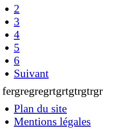
2
3
4
5
6
Suivant
fergregregrtgrtgtrgtrgr
Plan du site
Mentions légales