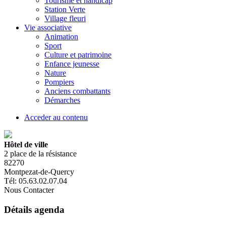
Tourisme et handicap
Station Verte
Village fleuri
Vie associative
Animation
Sport
Culture et patrimoine
Enfance jeunesse
Nature
Pompiers
Anciens combattants
Démarches
Acceder au contenu
Hôtel de ville
2 place de la résistance
82270
Montpezat-de-Quercy
Tél: 05.63.02.07.04
Nous Contacter
Détails agenda