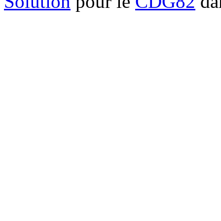
Solution
pour le
CDG82
dan