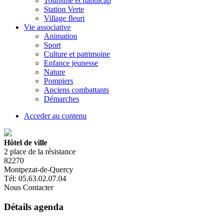
Tourisme et handicap
Station Verte
Village fleuri
Vie associative
Animation
Sport
Culture et patrimoine
Enfance jeunesse
Nature
Pompiers
Anciens combattants
Démarches
Acceder au contenu
Hôtel de ville
2 place de la résistance
82270
Montpezat-de-Quercy
Tél: 05.63.02.07.04
Nous Contacter
Détails agenda