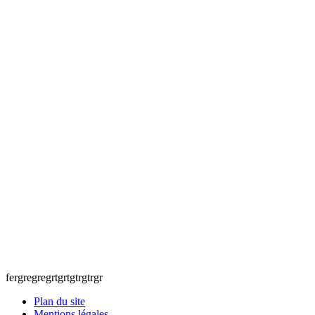
fergregregrtgrtgtrgtrgr
Plan du site
Mentions légales