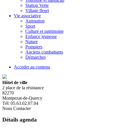
Tourisme et handicap
Station Verte
Village fleuri
Vie associative
Animation
Sport
Culture et patrimoine
Enfance jeunesse
Nature
Pompiers
Anciens combattants
Démarches
Acceder au contenu
Hôtel de ville
2 place de la résistance
82270
Montpezat-de-Quercy
Tél: 05.63.02.07.04
Nous Contacter
Détails agenda