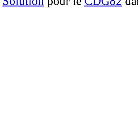
Solution
pour le
CDG82
dan