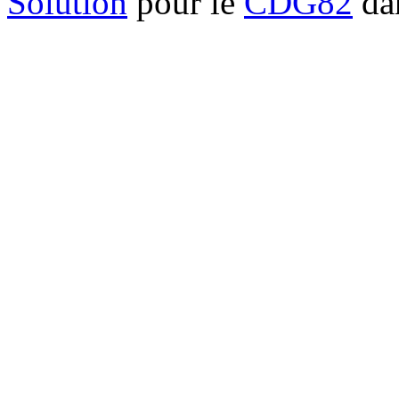
Solution
pour le
CDG82
dan