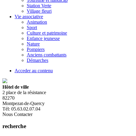
Tourisme et handicap
Station Verte
Village fleuri
Vie associative
Animation
Sport
Culture et patrimoine
Enfance jeunesse
Nature
Pompiers
Anciens combattants
Démarches
Acceder au contenu
Hôtel de ville
2 place de la résistance
82270
Montpezat-de-Quercy
Tél: 05.63.02.07.04
Nous Contacter
recherche