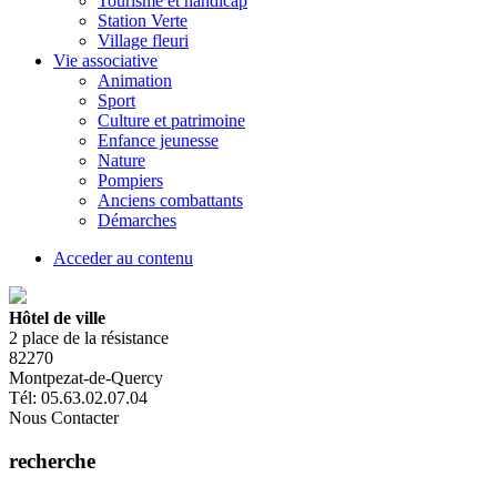
Tourisme et handicap
Station Verte
Village fleuri
Vie associative
Animation
Sport
Culture et patrimoine
Enfance jeunesse
Nature
Pompiers
Anciens combattants
Démarches
Acceder au contenu
Hôtel de ville
2 place de la résistance
82270
Montpezat-de-Quercy
Tél: 05.63.02.07.04
Nous Contacter
recherche