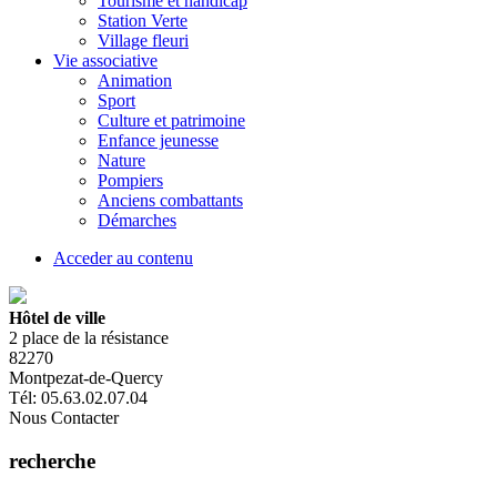
Tourisme et handicap
Station Verte
Village fleuri
Vie associative
Animation
Sport
Culture et patrimoine
Enfance jeunesse
Nature
Pompiers
Anciens combattants
Démarches
Acceder au contenu
Hôtel de ville
2 place de la résistance
82270
Montpezat-de-Quercy
Tél: 05.63.02.07.04
Nous Contacter
recherche