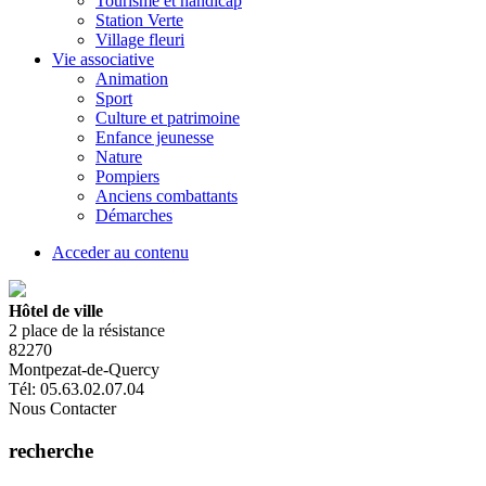
Tourisme et handicap
Station Verte
Village fleuri
Vie associative
Animation
Sport
Culture et patrimoine
Enfance jeunesse
Nature
Pompiers
Anciens combattants
Démarches
Acceder au contenu
Hôtel de ville
2 place de la résistance
82270
Montpezat-de-Quercy
Tél: 05.63.02.07.04
Nous Contacter
recherche