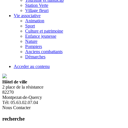
Tourisme et handicap
Station Verte
Village fleuri
Vie associative
Animation
Sport
Culture et patrimoine
Enfance jeunesse
Nature
Pompiers
Anciens combattants
Démarches
Acceder au contenu
Hôtel de ville
2 place de la résistance
82270
Montpezat-de-Quercy
Tél: 05.63.02.07.04
Nous Contacter
recherche