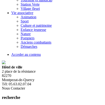
Tourisme et handicap
Station Verte
Village fleuri
Vie associative
Animation
Sport
Culture et patrimoine
Enfance jeunesse
Nature
Pompiers
Anciens combattants
Démarches
Acceder au contenu
Hôtel de ville
2 place de la résistance
82270
Montpezat-de-Quercy
Tél: 05.63.02.07.04
Nous Contacter
recherche