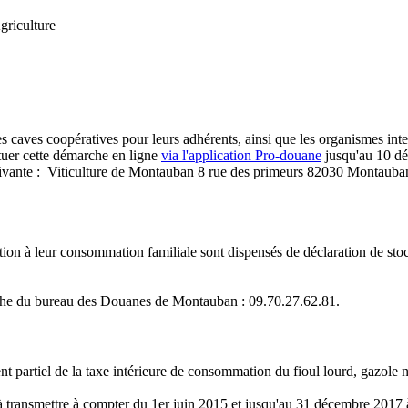
griculture
 les caves coopératives pour leurs adhérents, ainsi que les organismes int
ctuer cette démarche en ligne
via l'application Pro-douane
jusqu'au 10 dé
suivante : Viticulture de Montauban 8 rue des primeurs 82030 Montauban.
ction à leur consommation familiale sont dispensés de déclaration de stock
ttache du bureau des Douanes de Montauban : 09.70.27.62.81.
rtiel de la taxe intérieure de consommation du fioul lourd, gazole non 
st à transmettre à compter du 1er juin 2015 et jusqu'au 31 décembre 201