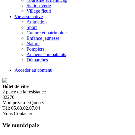
Tourisme et handicap
Station Verte
Village fleuri
Vie associative
Animation
Sport
Culture et patrimoine
Enfance jeunesse
Nature
Pompiers
Anciens combattants
Démarches
Acceder au contenu
Hôtel de ville
2 place de la résistance
82270
Montpezat-de-Quercy
Tél: 05.63.02.07.04
Nous Contacter
Vie municipale